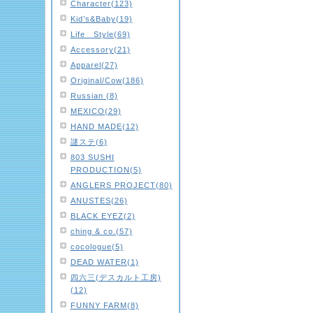
Character(123)
Kid’s&Baby(19)
Life Style(69)
Accessory(21)
Apparel(27)
Original/Cow(186)
Russian (8)
MEXICO(29)
HAND MADE(12)
謎ステ(6)
803 SUSHI
PRODUCTION(5)
ANGLERS PROJECT(80)
ANUSTES(26)
BLACK EYEZ(2)
ching & co.(57)
cocologue(5)
DEAD WATER(1)
四六三(デスカルト工房)
(12)
FUNNY FARM(8)