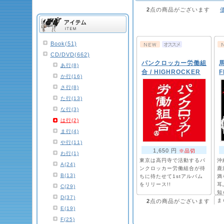
2
点の商品がございます
Book(51)
CD/DVD(662)
パンクロッカー労働組
馬
あ行(8)
合 / HIGHROCKER
F
か行(16)
さ行(8)
た行(13)
な行(3)
は行(2)
ま行(4)
や行(11)
1,650 円
※品切
わ行(1)
東京は高円寺で活動するパ
沖
A(24)
ンクロッカー労働組合が待
鹿衆
B(13)
ちに待たせて1stアルバム
満
をリリース!!
耳
C(29)
知
D(37)
ま
2
点の商品がございます
E(19)
F(25)