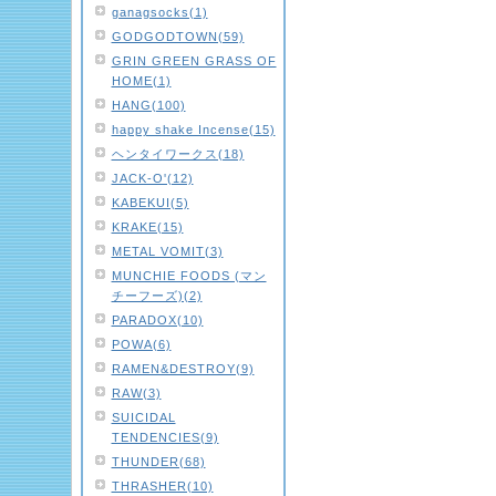
ganagsocks(1)
GODGODTOWN(59)
GRIN GREEN GRASS OF
HOME(1)
HANG(100)
happy shake Incense(15)
ヘンタイワークス(18)
JACK-O'(12)
KABEKUI(5)
KRAKE(15)
METAL VOMIT(3)
MUNCHIE FOODS (マン
チーフーズ)(2)
PARADOX(10)
POWA(6)
RAMEN&DESTROY(9)
RAW(3)
SUICIDAL
TENDENCIES(9)
THUNDER(68)
THRASHER(10)