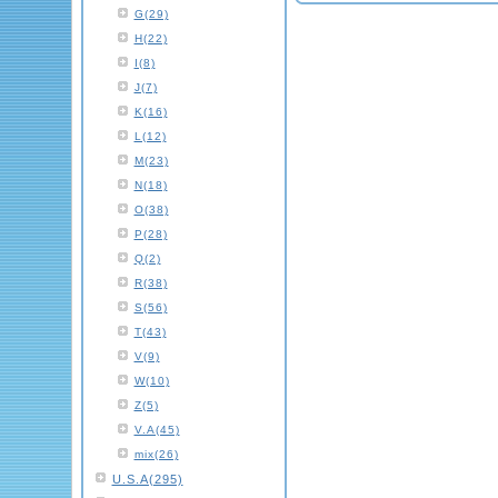
G(29)
H(22)
I(8)
J(7)
K(16)
L(12)
M(23)
N(18)
O(38)
P(28)
Q(2)
R(38)
S(56)
T(43)
V(9)
W(10)
Z(5)
V.A(45)
mix(26)
U.S.A(295)