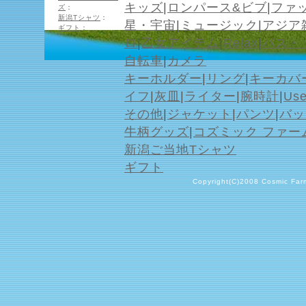
キッズ
|
ロンパース&ビブ
|
ファ
ズ
：
新潟Tシャツ
：
星・宇宙
|
ミュージック
|
アジア
ギフト
：
ロ
|
乙女アイテム
|
Relax
|
バス・
自転車
|
カメラ
キーホルダー
|
リング
|
キーカバ
イフ
|
灰皿
|
ライター
|
腕時計
|
Us
その他
|
ジャケット
|
パンツ
|
バッ
牛柄グッズ
|
コズミック ファー
新潟ご当地Tシャツ
ギフト
Copyright(C)2008 Cosmic Farm