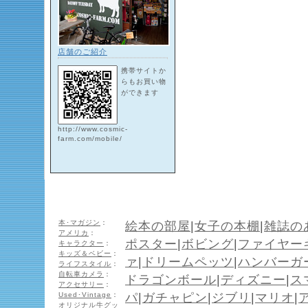
店舗のご紹介
携帯サイトか
らもお買い物
ができます
http://www.cosmic-
farm.com/mobile/
本･マガジン
：
絵本の部屋
|
女子の本棚
|
雑誌の
アメリカ
：
ポスター
|
ボビング
|
ファイヤー
キャラクター
：
キッズ＆ベビー
：
ァ
|
ドリームペッツ
|
ハンバーガ
ライフスタイル
：
自転車カメラ
：
ドラゴンボール
|
ディズニー
|
ス
アクセサリー
：
Used･Vintage
：
パ
|
ガチャピン
|
ジブリ
|
マリオ
|
オリジナル牛グッ