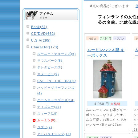
8
点の商品がございます
フィンランドの女性作家ヤ
公の名前。北欧伝説
Book(51)
CD/DVD(662)
U.S.A(295)
Character(123)
ムーミンハウス型 キ
ルーニー・テューンズ(5)
ーボックス
サウスパーク(8)
テレタビーズ(8)
スヌーピー(9)
CAT IN THE HAT(1)
ハッピーツリーフレンズ
(4)
ゲームキャラグッズ(13)
4,950 円
※品切
ディズニー(23)
あのムーミンのお家がキー
ス
スマーフ(18)
ボックスになりました★こ
ッ
んな可愛いお家に住んでみ
ク
ムーミン(8)
たいなー♪高さ:約27cm
っ
ジブリ(7)
2
アドバタイジング(18)