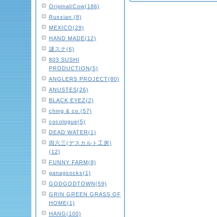
Original/Cow(186)
Russian (8)
MEXICO(29)
HAND MADE(12)
謎ステ(6)
803 SUSHI
PRODUCTION(5)
ANGLERS PROJECT(80)
ANUSTES(26)
BLACK EYEZ(2)
ching & co.(57)
cocologue(5)
DEAD WATER(1)
四六三(デスカルト工房)
(12)
FUNNY FARM(8)
ganagsocks(1)
GODGODTOWN(59)
GRIN GREEN GRASS OF
HOME(1)
HANG(100)