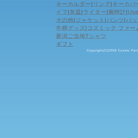
キーホルダー
|
リング
|
キーカバ
イフ
|
灰皿
|
ライター
|
腕時計
|
Us
その他
|
ジャケット
|
パンツ
|
バッ
牛柄グッズ
|
コズミック ファー
新潟ご当地Tシャツ
ギフト
Copyright(C)2008 Cosmic Farm