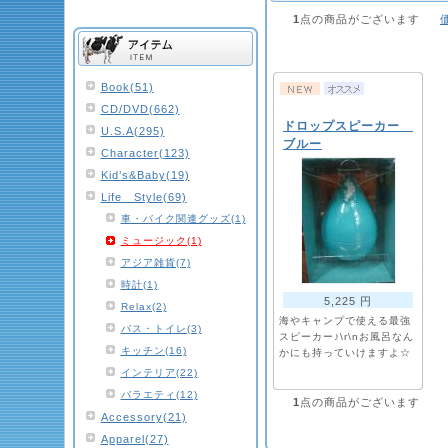
1
点の商品がございます
Book(51)
CD/DVD(662)
ドロップスピーカー
U.S.A(295)
ブルー
Character(123)
Kid’s&Baby(19)
Life Style(69)
車・バイク関連グッズ(1)
ミュージック(1)
アジア雑貨(7)
時計(1)
5,225 円
Relax(2)
海やキャンプで使える最強
バス・トイレ(3)
スピーカー♪\r\nお風呂なん
キッチン(16)
かにも持っていけますよ☆
インテリア(22)
バラエティ(12)
1
点の商品がございます
Accessory(21)
Apparel(27)