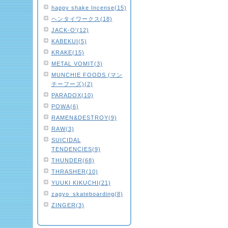
happy shake Incense(15)
ヘンタイワークス(18)
JACK-O'(12)
KABEKUI(5)
KRAKE(15)
METAL VOMIT(3)
MUNCHIE FOODS (マン
チーフーズ)(2)
PARADOX(10)
POWA(6)
RAMEN&DESTROY(9)
RAW(3)
SUICIDAL
TENDENCIES(9)
THUNDER(68)
THRASHER(10)
YUUKI KIKUCHI(21)
zagyo_skateboarding(8)
ZINGER(3)