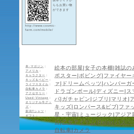
携帯サイトか
らもお買い物
ができます
http://www.cosmic-
farm.com/mobile/
本･マガジン
：
絵本の部屋
|
女子の本棚
|
雑誌の
アメリカ
：
ポスター
|
ボビング
|
ファイヤー
キャラクター
：
キッズ＆ベビー
：
ァ
|
ドリームペッツ
|
ハンバーガ
ライフスタイル
：
自転車カメラ
：
ドラゴンボール
|
ディズニー
|
ス
アクセサリー
：
Used･Vintage
：
パ
|
ガチャピン
|
ジブリ
|
マリオ
|
オリジナル牛グッ
キッズ
|
ロンパース&ビブ
|
ファ
ズ
：
新潟Tシャツ
：
星・宇宙
|
ミュージック
|
アジア
ギフト
：
ロ
|
乙女アイテム
|
Relax
|
バス・
自転車
|
カメラ