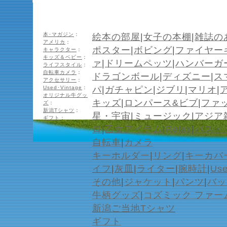
本･マガジン
：
絵本の部屋
|
女子の本棚
|
雑誌の
アメリカ
：
ポスター
|
ボビング
|
ファイヤー
キャラクター
：
キッズ＆ベビー
：
ァ
|
ドリームペッツ
|
ハンバーガ
ライフスタイル
：
自転車カメラ
：
ドラゴンボール
|
ディズニー
|
ス
アクセサリー
：
Used･Vintage
：
パ
|
ガチャピン
|
ジブリ
|
マリオ
|
オリジナル牛グッ
キッズ
|
ロンパース&ビブ
|
ファ
ズ
：
新潟Tシャツ
：
星・宇宙
|
ミュージック
|
アジア
ギフト
：
ロ
|
乙女アイテム
|
Relax
|
バス・
自転車
|
カメラ
キーホルダー
|
リング
|
キーカバ
イフ
|
灰皿
|
ライター
|
腕時計
|
Us
その他
|
ジャケット
|
パンツ
|
バッ
牛柄グッズ
|
コズミック ファー
新潟ご当地Tシャツ
ギフト