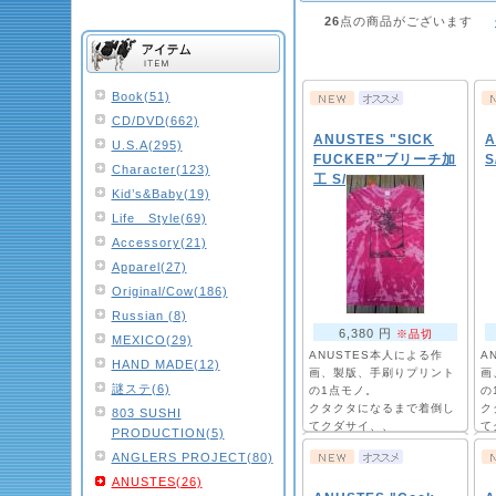
26
点の商品がございます
Book(51)
CD/DVD(662)
ANUSTES "SICK
A
U.S.A(295)
FUCKER"ブリーチ加
S
Character(123)
工 S/S Tee (L)
Kid’s&Baby(19)
Life Style(69)
Accessory(21)
Apparel(27)
Original/Cow(186)
Russian (8)
6,380 円
※品切
MEXICO(29)
ANUSTES本人による作
A
HAND MADE(12)
画、製版、手刷りプリント
画
謎ステ(6)
の1点モノ。
の
クタクタになるまで着倒し
ク
803 SUSHI
てクダサイ、、
て
PRODUCTION(5)
ANGLERS PROJECT(80)
ANUSTES(26)