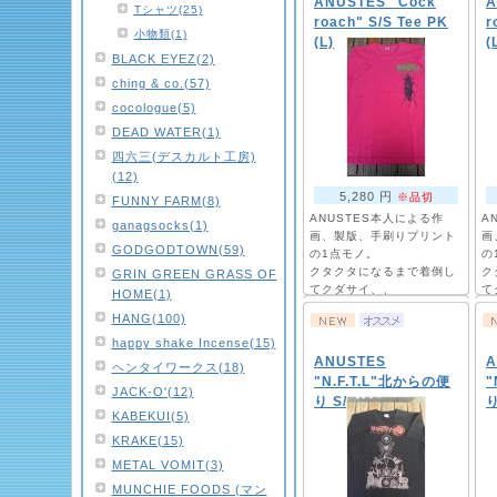
ANUSTES "Cock
A
Tシャツ(25)
roach" S/S Tee PK
r
小物類(1)
(L)
(
BLACK EYEZ(2)
ching & co.(57)
cocologue(5)
DEAD WATER(1)
四六三(デスカルト工房)
(12)
5,280 円
※品切
FUNNY FARM(8)
ANUSTES本人による作
A
ganagsocks(1)
画、製版、手刷りプリント
画
GODGODTOWN(59)
の1点モノ。
の
クタクタになるまで着倒し
ク
GRIN GREEN GRASS OF
てクダサイ、、
て
HOME(1)
HANG(100)
happy shake Incense(15)
ANUSTES
A
ヘンタイワークス(18)
"N.F.T.L"北からの便
"
JACK-O'(12)
り S/S Tee (L)
り
KABEKUI(5)
KRAKE(15)
METAL VOMIT(3)
MUNCHIE FOODS (マン