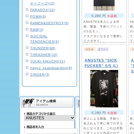
チーフーズ)(2)
PARADOX(10)
5,280 円
※品切
POWA(6)
ANUSTES本人による作
A
RAMEN&DESTROY(9)
画、製版、手刷りプリント
画
RAW(3)
の1点モノ。
の
SUICIDAL
クタクタになるまで着倒し
ク
てクダサイ、、
て
TENDENCIES(9)
THUNDER(68)
THRASHER(10)
ANUSTES "SICK
A
YUUKI KIKUCHI(21)
FUCKER" S/S (L)
"
zagyo_skateboarding(8)
S
ZINGER(3)
5,280 円
※品切
本人による製版、手刷り、
本
色入れも丁寧に筆での手入
色
れになります。これは衣類
れ
と言うよりも作品なので
と