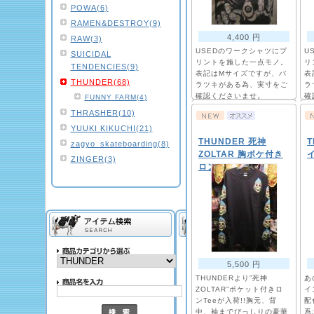
POWA(6)
RAMEN&DESTROY(9)
4,400 円
RAW(3)
USEDのワークシャツにプ
U
SUICIDAL
リントを施した一点モノ。
リ
TENDENCIES(9)
表記はMサイズですが、バ
表
THUNDER(68)
ラツキがある為、実寸をご
ラ
確認くださいませ。
確
FUNNY FARM(4)
THRASHER(10)
YUUKI KIKUCHI(21)
THUNDER 死神
zagyo_skateboarding(8)
ZOLTAR 胸ポケ付き
ZINGER(3)
ロンT
5,500 円
THUNDERより”死神
あ
ZOLTAR”ポケット付きロ
イ
ンTeeが入荷!!胸元、背
配
中、袖までびっしりの豪華
系