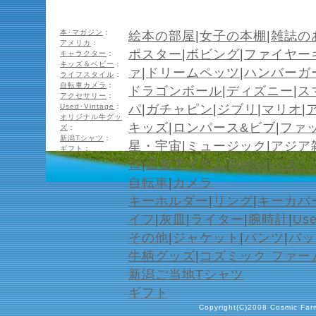
本･マガジン
：
絵本の部屋
|
女子の本棚
|
雑誌の
アメリカ
：
ポスター
|
ボビング
|
ファイヤー
キャラクター
：
キッズ＆ベビー
：
ァ
|
ドリームペッツ
|
ハンバーガ
ライフスタイル
：
自転車カメラ
：
ドラゴンボール
|
ディズニー
|
ス
アクセサリー
：
Used･Vintage
：
パ
|
ガチャピン
|
ジブリ
|
マリオ
|
オリジナル牛グッ
キッズ
|
ロンパース&ビブ
|
ファ
ズ
：
新潟Tシャツ
：
星・宇宙
|
ミュージック
|
アジア
ギフト
：
ロ
|
乙女アイテム
|
Relax
|
バス・
自転車
|
カメラ
キーホルダー
|
リング
|
キーカバ
イフ
|
灰皿
|
ライター
|
腕時計
|
Us
その他
|
ジャケット
|
パンツ
|
バッ
牛柄グッズ
|
コズミック ファー
新潟ご当地Tシャツ
ギフト
Copyright(C)2008 Cosmic Farm