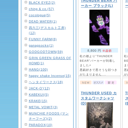
THUNDER BEAR パ
T
BLACK EYEZ(2)
ーカー ブラック(L)
ー
ching & co.(57)
cocologue(5)
DEAD WATER(1)
四六三(デスカルト工房)
(12)
FUNNY FARM(8)
ganagsocks(1)
8,800 円
※品切
GODGODTOWN(59)
杜の都より"THUNDER
杜
GRIN GREEN GRASS OF
BEAR"パーカーが到着し
B
HOME(1)
ました⚡
ま
HANG(100)
悪戯好きで悪そうな顔つき
悪
がたまりません....
が
happy shake Incense(15)
モチーフはあのクマさん⁉
モ
ヘンタイワークス(18)
JACK-O'(12)
THUNDER USED カ
T
KABEKUI(5)
スタムワークシャツ
KRAKE(15)
(D)
(
METAL VOMIT(3)
MUNCHIE FOODS (マン
チーフーズ)(2)
PARADOX(10)