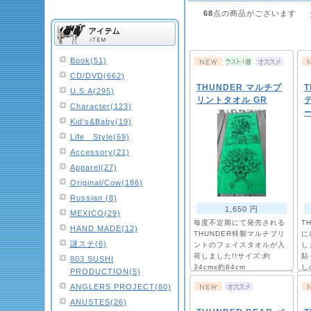
68
点の商品がございます
Book(51)
CD/DVD(662)
THUNDER マルチプ
U.S.A(295)
リントタオル GR
Character(123)
ー
Kid’s&Baby(19)
Life Style(69)
Accessory(21)
Apparel(27)
Original/Cow(186)
Russian (8)
1,650 円
MEXICO(29)
毎度不定期にて発売される
T
HAND MADE(12)
THUNDER特製マルチプリ
に
謎ステ(6)
ントのフェイスタオルが入
し
荷しました!!サイズ:約
貼
803 SUSHI
34cmx約84cm
し
PRODUCTION(5)
㎝
ANGLERS PROJECT(80)
ANUSTES(26)