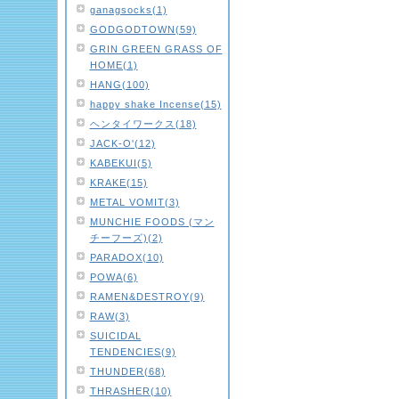
ganagsocks(1)
GODGODTOWN(59)
GRIN GREEN GRASS OF
HOME(1)
HANG(100)
happy shake Incense(15)
ヘンタイワークス(18)
JACK-O'(12)
KABEKUI(5)
KRAKE(15)
METAL VOMIT(3)
MUNCHIE FOODS (マン
チーフーズ)(2)
PARADOX(10)
POWA(6)
RAMEN&DESTROY(9)
RAW(3)
SUICIDAL
TENDENCIES(9)
THUNDER(68)
THRASHER(10)