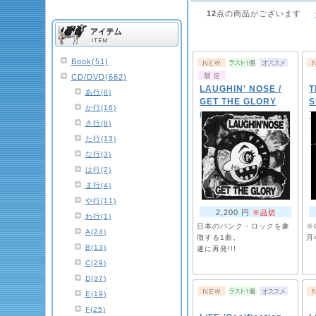
12
点の商品がございます
Book(51)
CD/DVD(662)
LAUGHIN' NOSE /
T
あ行(8)
GET THE GLORY
S
か行(16)
(7")
T
さ行(8)
た行(13)
な行(3)
は行(2)
ま行(4)
や行(11)
2,200 円
※品切
わ行(1)
日本のパンク・ロックを象
※
A(24)
徴する1曲。
月
B(13)
遂に再発!!!
C(29)
D(37)
E(19)
F(25)