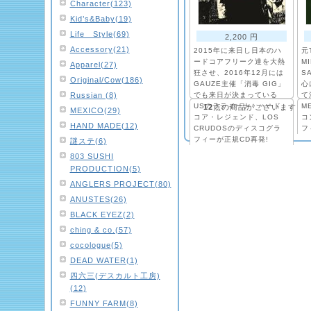
Character(123)
Kid’s&Baby(19)
Life Style(69)
2,200 円
Accessory(21)
2015年に来日し日本のハ
元
ードコアフリーク達を大熱
M
Apparel(27)
狂させ、2016年12月には
S
Original/Cow(186)
GAUZE主催「消毒 GIG」
心
Russian (8)
でも来日が決まっている
て
USのラティーナ・ハード
M
12
点の商品がございます
MEXICO(29)
コア・レジェンド、LOS
コ
HAND MADE(12)
CRUDOSのディスコグラ
フ
フィーが正規CD再発!
謎ステ(6)
803 SUSHI
PRODUCTION(5)
ANGLERS PROJECT(80)
ANUSTES(26)
BLACK EYEZ(2)
ching & co.(57)
cocologue(5)
DEAD WATER(1)
四六三(デスカルト工房)
(12)
FUNNY FARM(8)