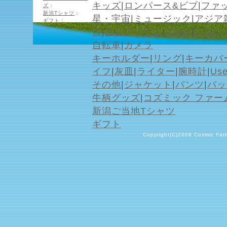
キッズ
|
ロンパース&ビブ
|
ファ
ズ
：
新潟Tシャツ
：
星・宇宙
|
ミュージック
|
アジア
ギフト
：
ロ
|
乙女アイテム
|
Relax
|
バス・
自転車
|
カメラ
キーホルダー
|
リング
|
キーカバ
イフ
|
灰皿
|
ライター
|
腕時計
|
Us
その他
|
ジャケット
|
パンツ
|
バッ
牛柄グッズ
|
コズミック ファー
新潟ご当地Tシャツ
ギフト
Copyright(C)2008 Cosmic Farm