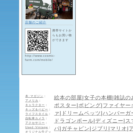
店舗のご紹介
携帯サイトか
らもお買い物
ができます
http://www.cosmic-
farm.com/mobile/
本･マガジン
：
絵本の部屋
|
女子の本棚
|
雑誌の
アメリカ
：
ポスター
|
ボビング
|
ファイヤー
キャラクター
：
キッズ＆ベビー
：
ァ
|
ドリームペッツ
|
ハンバーガ
ライフスタイル
：
自転車カメラ
：
ドラゴンボール
|
ディズニー
|
ス
アクセサリー
：
Used･Vintage
：
パ
|
ガチャピン
|
ジブリ
|
マリオ
|
オリジナル牛グッ