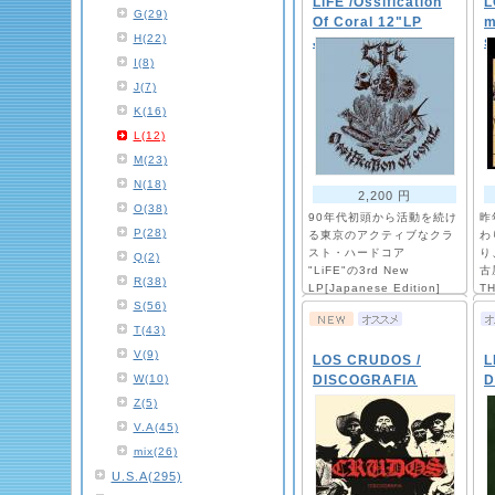
LiFE /Ossification
L
G(29)
Of Coral 12"LP
m
H(22)
Japanese Edition
s
I(8)
J(7)
K(16)
L(12)
M(23)
N(18)
2,200 円
O(38)
90年代初頭から活動を続け
昨
P(28)
る東京のアクティブなクラ
わ
スト・ハードコア
り
Q(2)
"LiFE"の3rd New
古
R(38)
LP[Japanese Edition]
T
S(56)
H
CA
T(43)
リ
V(9)
LOS CRUDOS /
に
L
し
W(10)
DISCOGRAFIA
D
す
Z(5)
ヤ
V.A(45)
の
mix(26)
U.S.A(295)