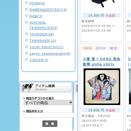
POWA(6)
RAMEN&DESTROY(9)
14,300 円
※品切
RAW(3)
販売期間
販
SUICIDAL
2026/07/18 20:00 〜
20
TENDENCIES(9)
2026/07/26 23:59
20
THUNDER(68)
THRASHER(10)
YUUKI KIKUCHI(21)
zagyo_skateboarding(8)
小妻 要 × HANG 美肉
S
ZINGER(3)
散華 aloha shirts
/
(
19,800 円
※品切
受注開始 : 5月20日
約
(水)13:00〜30日
『
(土)23:59まで
〈
C