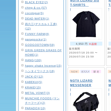
NGTX LIZARD S/S
N
BLACK EYEZ(2)
T-SHIRTS
T
ching & co.(57)
BLACK/WHITE
W
cocologue(5)
DEAD WATER(1)
四六三(デスカルト工房)
(12)
FUNNY FARM(8)
ganagsocks(1)
4,950 円
※品切
GODGODTOWN(59)
販売期間
販
GRIN GREEN GRASS OF
2026/07/18 20:00 〜
20
HOME(1)
2026/07/26 23:59
20
HANG(100)
happy shake Incense(15)
ヘンタイワークス(18)
JACK-O'(12)
NGTX LIZARD
N
KABEKUI(5)
MESSENGER
M
KRAKE(15)
BAG
METAL VOMIT(3)
BLACK/WHITE
B
MUNCHIE FOODS (マン
チーフーズ)(2)
PARADOX(10)