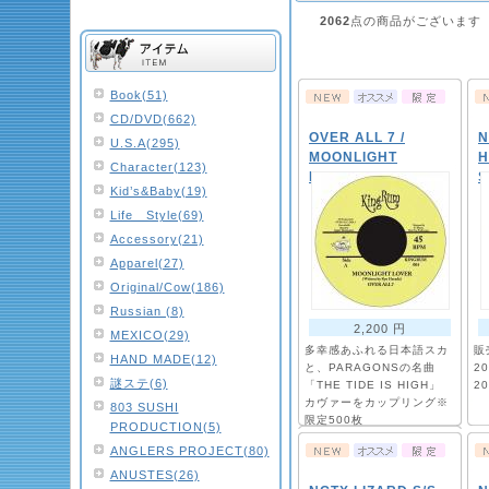
2062
点の商品がございま
Book(51)
CD/DVD(662)
OVER ALL 7 /
N
U.S.A(295)
MOONLIGHT
H
Character(123)
LOVER (7")
S
Kid’s&Baby(19)
Life Style(69)
Accessory(21)
Apparel(27)
Original/Cow(186)
Russian (8)
2,200 円
MEXICO(29)
多幸感あふれる日本語スカ
販
HAND MADE(12)
と、PARAGONSの名曲
20
謎ステ(6)
「THE TIDE IS HIGH」
20
カヴァーをカップリング※
803 SUSHI
限定500枚
PRODUCTION(5)
ANGLERS PROJECT(80)
ANUSTES(26)