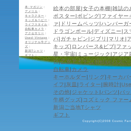
本･マガジン
：
絵本の部屋
|
女子の本棚
|
雑誌の
アメリカ
：
ポスター
|
ボビング
|
ファイヤー
キャラクター
：
キッズ＆ベビー
：
ァ
|
ドリームペッツ
|
ハンバーガ
ライフスタイル
：
自転車カメラ
：
ドラゴンボール
|
ディズニー
|
ス
アクセサリー
：
Used･Vintage
：
パ
|
ガチャピン
|
ジブリ
|
マリオ
|
オリジナル牛グッ
キッズ
|
ロンパース&ビブ
|
ファ
ズ
：
新潟Tシャツ
：
星・宇宙
|
ミュージック
|
アジア
ギフト
：
ロ
|
乙女アイテム
|
Relax
|
バス・
自転車
|
カメラ
キーホルダー
|
リング
|
キーカバ
イフ
|
灰皿
|
ライター
|
腕時計
|
Us
その他
|
ジャケット
|
パンツ
|
バッ
牛柄グッズ
|
コズミック ファー
新潟ご当地Tシャツ
ギフト
Copyright(C)2008 Cosmic Farm